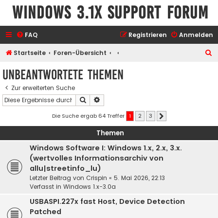
Windows 3.1x Support Forum
FAQ
Registrieren
Anmelden
S
Startseite
Foren-Übersicht
u
Unbeantwortete Themen
c
Zur erweiterten Suche
h
Suche
Erweiterte Suche
e
Die Suche ergab 64 Treffer
1
2
3
Nächste
Themen
Windows Software I: Windows 1.x, 2.x, 3.x.
(wertvolles Informationsarchiv von
allu|streetinfo_lu)
Letzter Beitrag von
Crispin
«
5. Mai 2026, 22:13
Verfasst in
Windows 1.x-3.0a
USBASPI.227x fast Host, Device Detection
Patched