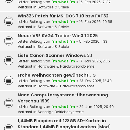
Letzter Beitrag von
i'm what i'm
«
16. Feb 2026, 21:32
Verfasst in
Software & Spiele
Win32S Patch für MS-DOS 7.10 bzw FAT32
Letzter Beitrag von
i'm what i'm
«
16. Feb 2026, 20:58
Verfasst in
Software & Spiele
Neuer VBE SVGA Treiber Win3.1 2025
Letzter Beitrag von
i'm what i'm
«
5. Feb 2026, 1:33
Verfasst in
Software & Spiele
Liste Canon Scanner Windows 3.1
Letzter Beitrag von
i'm what i'm
«
17. Jan 2026, 2:36
Verfasst in
Hardware & Hardwareprobleme
Frohe Weihnachten gewünscht.. ☺️
Letzter Beitrag von
i'm what i'm
«
23. Dez 2025, 12:40
Verfasst in
Hardware & Hardwareprobleme
Nano Computersysteme-Überwachung
Vorschau 1999
Letzter Beitrag von
i'm what i'm
«
24. Jan 2025, 20:40
Verfasst in
Sonstige Betriebssysteme
1,44MB Floppies mit 128GB SD-Karten in
Standard 1,44MB Floppylaufwerken [Mod]