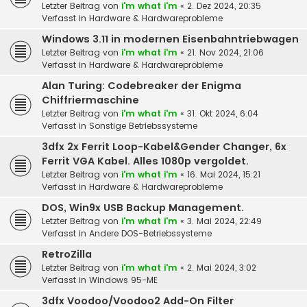
Letzter Beitrag von
i'm what i'm
«
2. Dez 2024, 20:35
Verfasst in
Hardware & Hardwareprobleme
Windows 3.11 in modernen Eisenbahntriebwagen
Letzter Beitrag von
i'm what i'm
«
21. Nov 2024, 21:06
Verfasst in
Hardware & Hardwareprobleme
Alan Turing: Codebreaker der Enigma
Chiffriermaschine
Letzter Beitrag von
i'm what i'm
«
31. Okt 2024, 6:04
Verfasst in
Sonstige Betriebssysteme
3dfx 2x Ferrit Loop-Kabel&Gender Changer, 6x
Ferrit VGA Kabel. Alles 1080p vergoldet.
Letzter Beitrag von
i'm what i'm
«
16. Mai 2024, 15:21
Verfasst in
Hardware & Hardwareprobleme
DOS, Win9x USB Backup Management.
Letzter Beitrag von
i'm what i'm
«
3. Mai 2024, 22:49
Verfasst in
Andere DOS-Betriebssysteme
RetroZilla
Letzter Beitrag von
i'm what i'm
«
2. Mai 2024, 3:02
Verfasst in
Windows 95-ME
3dfx Voodoo/Voodoo2 Add-On Filter