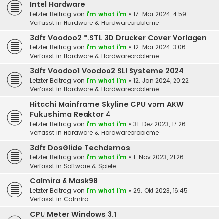
Intel Hardware
Letzter Beitrag von
i'm what i'm
«
17. Mär 2024, 4:59
Verfasst in
Hardware & Hardwareprobleme
3dfx Voodoo2 *.STL 3D Drucker Cover Vorlagen
Letzter Beitrag von
i'm what i'm
«
12. Mär 2024, 3:06
Verfasst in
Hardware & Hardwareprobleme
3dfx Voodoo1 Voodoo2 SLI Systeme 2024
Letzter Beitrag von
i'm what i'm
«
12. Jan 2024, 20:22
Verfasst in
Hardware & Hardwareprobleme
Hitachi Mainframe Skyline CPU vom AKW
Fukushima Reaktor 4
Letzter Beitrag von
i'm what i'm
«
31. Dez 2023, 17:26
Verfasst in
Hardware & Hardwareprobleme
3dfx DosGlide Techdemos
Letzter Beitrag von
i'm what i'm
«
1. Nov 2023, 21:26
Verfasst in
Software & Spiele
Calmira & Mask98
Letzter Beitrag von
i'm what i'm
«
29. Okt 2023, 16:45
Verfasst in
Calmira
CPU Meter Windows 3.1