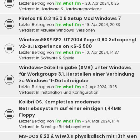
Letzter Beitrag von
i'm what i'm
«
28. Apr 2024, 0:25
Verfasst in
Hardware & Hardwareprobleme
Firefox 116.0.3 115.0.8 Setup Mod Windows 7
Letzter Beitrag von
i'm what i'm
«
19. Apr 2024, 20:33
Verfasst in
Aktuelle Windows-Versionen
Windows98SE SP2: UT2004 Sage 0.90 3dfxopengl
V2-SLI Experience on K6-2 500
Letzter Beitrag von
i'm what i'm
«
10. Apr 2024, 14:37
Verfasst in
Software & Spiele
Windows-Dateifreigabe (SMB) unter Windows
für Workgroups 3.1. Herstellen einer Verbindung
zu Windows 11-Dateifreigabe
Letzter Beitrag von
i'm what i'm
«
2. Apr 2024, 19:18
Verfasst in
Installation und Konfiguration
Kolibri OS. Komplettes modernes
Betriebssystem auf einer einzigen 1,44MB
Floppy
Letzter Beitrag von
i'm what i'm
«
24. Mär 2024, 11:14
Verfasst in
Sonstige Betriebssysteme
MS-DOS 6.22 & WfW3.11 physikalisch mit 13th Gen