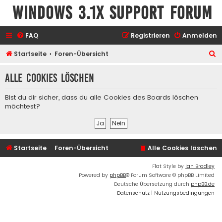
Windows 3.1x Support Forum
FAQ
Registrieren
Anmelden
S
Startseite
Foren-Übersicht
u
Alle Cookies löschen
c
h
Bist du dir sicher, dass du alle Cookies des Boards löschen
e
möchtest?
Startseite
Foren-Übersicht
Alle Cookies löschen
Flat Style by
Ian Bradley
Powered by
phpBB
® Forum Software © phpBB Limited
Deutsche Übersetzung durch
phpBB.de
Datenschutz
|
Nutzungsbedingungen