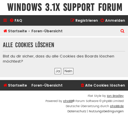
Windows 3.1x Support Forum
FAQ
Registrieren
Anmelden
S
Startseite
Foren-Übersicht
u
Alle Cookies löschen
c
h
Bist du dir sicher, dass du alle Cookies des Boards löschen
e
möchtest?
Startseite
Foren-Übersicht
Alle Cookies löschen
Flat Style by
Ian Bradley
Powered by
phpBB
® Forum Software © phpBB Limited
Deutsche Übersetzung durch
phpBB.de
Datenschutz
|
Nutzungsbedingungen