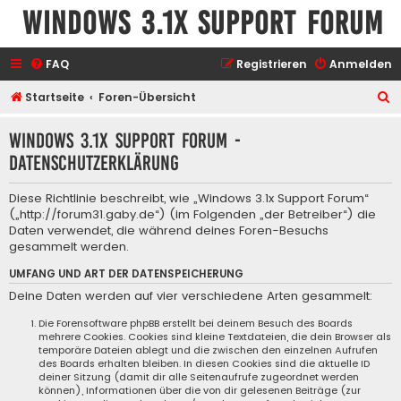
Windows 3.1x Support Forum
FAQ
Registrieren
Anmelden
S
Startseite
Foren-Übersicht
u
Windows 3.1x Support Forum -
c
Datenschutzerklärung
h
e
Diese Richtlinie beschreibt, wie „Windows 3.1x Support Forum“
(„http://forum31.gaby.de“) (im Folgenden „der Betreiber“) die
Daten verwendet, die während deines Foren-Besuchs
gesammelt werden.
UMFANG UND ART DER DATENSPEICHERUNG
Deine Daten werden auf vier verschiedene Arten gesammelt:
Die Forensoftware phpBB erstellt bei deinem Besuch des Boards
mehrere Cookies. Cookies sind kleine Textdateien, die dein Browser als
temporäre Dateien ablegt und die zwischen den einzelnen Aufrufen
des Boards erhalten bleiben. In diesen Cookies sind die aktuelle ID
deiner Sitzung (damit dir alle Seitenaufrufe zugeordnet werden
können), Informationen über die von dir gelesenen Beiträge (zur