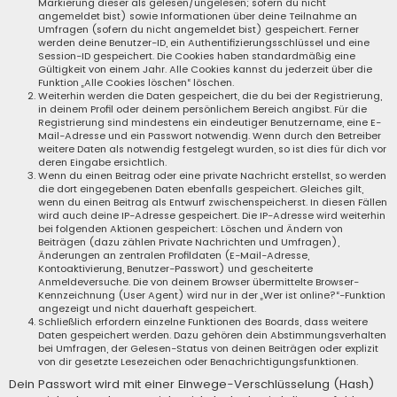
Markierung dieser als gelesen/ungelesen; sofern du nicht
angemeldet bist) sowie Informationen über deine Teilnahme an
Umfragen (sofern du nicht angemeldet bist) gespeichert. Ferner
werden deine Benutzer-ID, ein Authentifizierungsschlüssel und eine
Session-ID gespeichert. Die Cookies haben standardmäßig eine
Gültigkeit von einem Jahr. Alle Cookies kannst du jederzeit über die
Funktion „Alle Cookies löschen“ löschen.
Weiterhin werden die Daten gespeichert, die du bei der Registrierung,
in deinem Profil oder deinem persönlichem Bereich angibst. Für die
Registrierung sind mindestens ein eindeutiger Benutzername, eine E-
Mail-Adresse und ein Passwort notwendig. Wenn durch den Betreiber
weitere Daten als notwendig festgelegt wurden, so ist dies für dich vor
deren Eingabe ersichtlich.
Wenn du einen Beitrag oder eine private Nachricht erstellst, so werden
die dort eingegebenen Daten ebenfalls gespeichert. Gleiches gilt,
wenn du einen Beitrag als Entwurf zwischenspeicherst. In diesen Fällen
wird auch deine IP-Adresse gespeichert. Die IP-Adresse wird weiterhin
bei folgenden Aktionen gespeichert: Löschen und Ändern von
Beiträgen (dazu zählen Private Nachrichten und Umfragen),
Änderungen an zentralen Profildaten (E-Mail-Adresse,
Kontoaktivierung, Benutzer-Passwort) und gescheiterte
Anmeldeversuche. Die von deinem Browser übermittelte Browser-
Kennzeichnung (User Agent) wird nur in der „Wer ist online?“-Funktion
angezeigt und nicht dauerhaft gespeichert.
Schließlich erfordern einzelne Funktionen des Boards, dass weitere
Daten gespeichert werden. Dazu gehören dein Abstimmungsverhalten
bei Umfragen, der Gelesen-Status von deinen Beiträgen oder explizit
von dir gesetzte Lesezeichen oder Benachrichtigungsfunktionen.
Dein Passwort wird mit einer Einwege-Verschlüsselung (Hash)