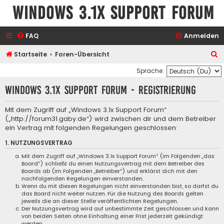
Windows 3.1x Support Forum
FAQ
Anmelden
S
Startseite
Foren-Übersicht
u
Sprache:
c
Windows 3.1x Support Forum - Registrierung
h
e
Mit dem Zugriff auf „Windows 3.1x Support Forum“
(„http://forum31.gaby.de“) wird zwischen dir und dem Betreiber
ein Vertrag mit folgenden Regelungen geschlossen:
1. NUTZUNGSVERTRAG
Mit dem Zugriff auf „Windows 3.1x Support Forum“ (im Folgenden „das
Board“) schließt du einen Nutzungsvertrag mit dem Betreiber des
Boards ab (im Folgenden „Betreiber“) und erklärst dich mit den
nachfolgenden Regelungen einverstanden.
Wenn du mit diesen Regelungen nicht einverstanden bist, so darfst du
das Board nicht weiter nutzen. Für die Nutzung des Boards gelten
jeweils die an dieser Stelle veröffentlichten Regelungen.
Der Nutzungsvertrag wird auf unbestimmte Zeit geschlossen und kann
von beiden Seiten ohne Einhaltung einer Frist jederzeit gekündigt
werden.