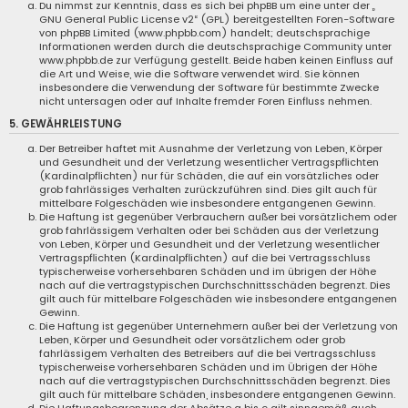
Du nimmst zur Kenntnis, dass es sich bei phpBB um eine unter der „
GNU General Public License v2
“ (GPL) bereitgestellten Foren-Software
von phpBB Limited (www.phpbb.com) handelt; deutschsprachige
Informationen werden durch die deutschsprachige Community unter
www.phpbb.de zur Verfügung gestellt. Beide haben keinen Einfluss auf
die Art und Weise, wie die Software verwendet wird. Sie können
insbesondere die Verwendung der Software für bestimmte Zwecke
nicht untersagen oder auf Inhalte fremder Foren Einfluss nehmen.
5. GEWÄHRLEISTUNG
Der Betreiber haftet mit Ausnahme der Verletzung von Leben, Körper
und Gesundheit und der Verletzung wesentlicher Vertragspflichten
(Kardinalpflichten) nur für Schäden, die auf ein vorsätzliches oder
grob fahrlässiges Verhalten zurückzuführen sind. Dies gilt auch für
mittelbare Folgeschäden wie insbesondere entgangenen Gewinn.
Die Haftung ist gegenüber Verbrauchern außer bei vorsätzlichem oder
grob fahrlässigem Verhalten oder bei Schäden aus der Verletzung
von Leben, Körper und Gesundheit und der Verletzung wesentlicher
Vertragspflichten (Kardinalpflichten) auf die bei Vertragsschluss
typischerweise vorhersehbaren Schäden und im übrigen der Höhe
nach auf die vertragstypischen Durchschnittsschäden begrenzt. Dies
gilt auch für mittelbare Folgeschäden wie insbesondere entgangenen
Gewinn.
Die Haftung ist gegenüber Unternehmern außer bei der Verletzung von
Leben, Körper und Gesundheit oder vorsätzlichem oder grob
fahrlässigem Verhalten des Betreibers auf die bei Vertragsschluss
typischerweise vorhersehbaren Schäden und im Übrigen der Höhe
nach auf die vertragstypischen Durchschnittsschäden begrenzt. Dies
gilt auch für mittelbare Schäden, insbesondere entgangenen Gewinn.