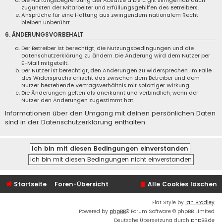
Die Haftungsbegrenzung der Absätze a bis c gilt sinngemäß auch
zugunsten der Mitarbeiter und Erfüllungsgehilfen des Betreibers.
Ansprüche für eine Haftung aus zwingendem nationalem Recht
bleiben unberührt.
6. ÄNDERUNGSVORBEHALT
Der Betreiber ist berechtigt, die Nutzungsbedingungen und die
Datenschutzerklärung zu ändern. Die Änderung wird dem Nutzer per
E-Mail mitgeteilt.
Der Nutzer ist berechtigt, den Änderungen zu widersprechen. Im Falle
des Widerspruchs erlischt das zwischen dem Betreiber und dem
Nutzer bestehende Vertragsverhältnis mit sofortiger Wirkung.
Die Änderungen gelten als anerkannt und verbindlich, wenn der
Nutzer den Änderungen zugestimmt hat.
Informationen über den Umgang mit deinen persönlichen Daten
sind in der Datenschutzerklärung enthalten.
Startseite
Foren-Übersicht
Alle Cookies löschen
Flat Style by
Ian Bradley
Powered by
phpBB
® Forum Software © phpBB Limited
Deutsche Übersetzung durch
phpBB.de