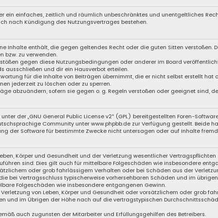
iber ein einfaches, zeitlich und räumlich unbeschränktes und unentgeltliches Re
auch nach Kündigung des Nutzungsvertrages bestehen.
eine Inhalte enthält, die gegen geltendes Recht oder die guten Sitten verstoßen. D
en bzw. zu verwenden.
Verstößen gegen diese Nutzungsbedingungen oder anderer im Board veröffentli
s ausschließen und dir ein Hausverbot erteilen.
wortung für die Inhalte von Beiträgen übernimmt, die er nicht selbst erstellt hat
nen jederzeit zu löschen oder zu sperren.
träge abzuändern, sofern sie gegen o. g. Regeln verstoßen oder geeignet sind, 
unter der „
GNU General Public License v2
“ (GPL) bereitgestellten Foren-Softwa
schsprachige Community unter www.phpbb.de zur Verfügung gestellt. Beide haben
ng der Software für bestimmte Zwecke nicht untersagen oder auf Inhalte fremde
eben, Körper und Gesundheit und der Verletzung wesentlicher Vertragspflichten (
zuführen sind. Dies gilt auch für mittelbare Folgeschäden wie insbesondere ent
sätzlichem oder grob fahrlässigem Verhalten oder bei Schäden aus der Verletzu
f die bei Vertragsschluss typischerweise vorhersehbaren Schäden und im übrige
ttelbare Folgeschäden wie insbesondere entgangenen Gewinn.
Verletzung von Leben, Körper und Gesundheit oder vorsätzlichem oder grob fahr
n und im Übrigen der Höhe nach auf die vertragstypischen Durchschnittsschäden
emäß auch zugunsten der Mitarbeiter und Erfüllungsgehilfen des Betreibers.