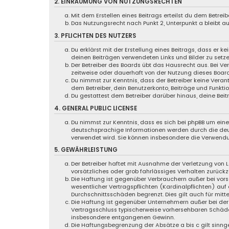
2. EINRÄUMUNG VON NUTZUNGSRECHTEN
Mit dem Erstellen eines Beitrags erteilst du dem Betre
Das Nutzungsrecht nach Punkt 2, Unterpunkt a bleibt 
3. PFLICHTEN DES NUTZERS
Du erklärst mit der Erstellung eines Beitrags, dass er k
deinen Beiträgen verwendeten Links und Bilder zu setz
Der Betreiber des Boards übt das Hausrecht aus. Bei 
zeitweise oder dauerhaft von der Nutzung dieses Board
Du nimmst zur Kenntnis, dass der Betreiber keine Verant
dem Betreiber, dein Benutzerkonto, Beiträge und Funktio
Du gestattest dem Betreiber darüber hinaus, deine Bei
4. GENERAL PUBLIC LICENSE
Du nimmst zur Kenntnis, dass es sich bei phpBB um eine 
deutschsprachige Informationen werden durch die deut
verwendet wird. Sie können insbesondere die Verwendu
5. GEWÄHRLEISTUNG
Der Betreiber haftet mit Ausnahme der Verletzung von L
vorsätzliches oder grob fahrlässiges Verhalten zurück
Die Haftung ist gegenüber Verbrauchern außer bei vor
wesentlicher Vertragspflichten (Kardinalpflichten) au
Durchschnittsschäden begrenzt. Dies gilt auch für mi
Die Haftung ist gegenüber Unternehmern außer bei der 
Vertragsschluss typischerweise vorhersehbaren Schäde
insbesondere entgangenen Gewinn.
Die Haftungsbegrenzung der Absätze a bis c gilt sinng