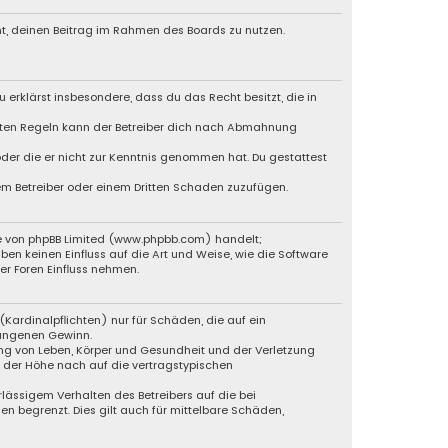
cht, deinen Beitrag im Rahmen des Boards zu nutzen.
u erklärst insbesondere, dass du das Recht besitzt, die in
chten Regeln kann der Betreiber dich nach Abmahnung
 oder die er nicht zur Kenntnis genommen hat. Du gestattest
dem Betreiber oder einem Dritten Schaden zuzufügen.
re von phpBB Limited (www.phpbb.com) handelt;
 keinen Einfluss auf die Art und Weise, wie die Software
r Foren Einfluss nehmen.
Kardinalpflichten) nur für Schäden, die auf ein
gangenen Gewinn.
ng von Leben, Körper und Gesundheit und der Verletzung
n der Höhe nach auf die vertragstypischen
lässigem Verhalten des Betreibers auf die bei
 begrenzt. Dies gilt auch für mittelbare Schäden,