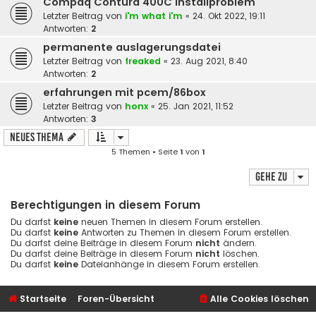
Compaq Contura 400C Installproblem
Letzter Beitrag von
i'm what i'm
«
24. Okt 2022, 19:11
Antworten:
2
permanente auslagerungsdatei
Letzter Beitrag von
freaked
«
23. Aug 2021, 8:40
Antworten:
2
erfahrungen mit pcem/86box
Letzter Beitrag von
honx
«
25. Jan 2021, 11:52
Antworten:
3
Neues Thema
5 Themen • Seite
1
von
1
Gehe zu
Berechtigungen in diesem Forum
Du darfst
keine
neuen Themen in diesem Forum erstellen.
Du darfst
keine
Antworten zu Themen in diesem Forum erstellen.
Du darfst deine Beiträge in diesem Forum
nicht
ändern.
Du darfst deine Beiträge in diesem Forum
nicht
löschen.
Du darfst
keine
Dateianhänge in diesem Forum erstellen.
Startseite
Foren-Übersicht
Alle Cookies löschen