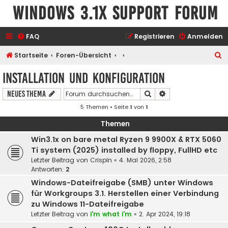
Windows 3.1x Support Forum
FAQ
Registrieren
Anmelden
S
Startseite
Foren-Übersicht
u
Installation und Konfiguration
c
Suche
Erweiterte Suche
Neues Thema
h
5 Themen • Seite
1
von
1
e
Themen
Win3.1x on bare metal Ryzen 9 9900X & RTX 5060
Ti system (2025) installed by floppy, FullHD etc
Letzter Beitrag von
Crispin
«
4. Mai 2026, 2:58
Antworten:
2
Windows-Dateifreigabe (SMB) unter Windows
für Workgroups 3.1. Herstellen einer Verbindung
zu Windows 11-Dateifreigabe
Letzter Beitrag von
i'm what i'm
«
2. Apr 2024, 19:18