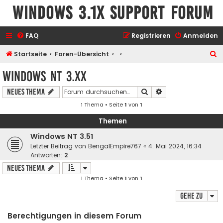
Windows 3.1x Support Forum
FAQ
Registrieren
Anmelden
S
Startseite
Foren-Übersicht
u
Windows NT 3.xx
c
Suche
Erweiterte Suche
Neues Thema
h
1 Thema • Seite
1
von
1
e
Themen
Windows NT 3.51
Letzter Beitrag von
BengalEmpire767
«
4. Mai 2024, 16:34
Antworten:
2
Neues Thema
1 Thema • Seite
1
von
1
Gehe zu
Berechtigungen in diesem Forum