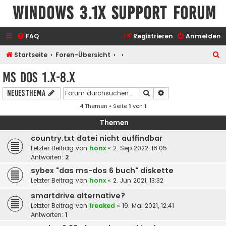
Windows 3.1x Support Forum
FAQ
Registrieren
Anmelden
S
Startseite
Foren-Übersicht
u
MS DOS 1.x-8.x
c
Suche
Erweiterte Suche
Neues Thema
h
4 Themen • Seite
1
von
1
e
Themen
country.txt datei nicht auffindbar
Letzter Beitrag von
honx
«
2. Sep 2022, 18:05
Antworten:
2
sybex "das ms-dos 6 buch" diskette
Letzter Beitrag von
honx
«
2. Jun 2021, 13:32
smartdrive alternative?
Letzter Beitrag von
freaked
«
19. Mai 2021, 12:41
Antworten:
1