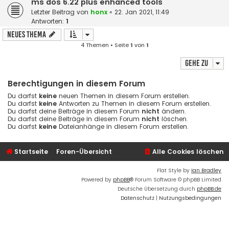
ms dos 6.22 plus enhanced tools
Letzter Beitrag von
honx
«
22. Jan 2021, 11:49
Antworten:
1
Neues Thema
4 Themen • Seite
1
von
1
Gehe zu
Berechtigungen in diesem Forum
Du darfst
keine
neuen Themen in diesem Forum erstellen.
Du darfst
keine
Antworten zu Themen in diesem Forum erstellen.
Du darfst deine Beiträge in diesem Forum
nicht
ändern.
Du darfst deine Beiträge in diesem Forum
nicht
löschen.
Du darfst
keine
Dateianhänge in diesem Forum erstellen.
Startseite
Foren-Übersicht
Alle Cookies löschen
Flat Style by
Ian Bradley
Powered by
phpBB
® Forum Software © phpBB Limited
Deutsche Übersetzung durch
phpBB.de
Datenschutz
|
Nutzungsbedingungen