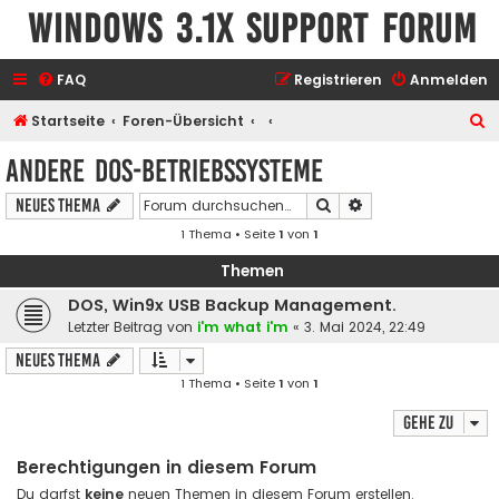
Windows 3.1x Support Forum
FAQ
Registrieren
Anmelden
S
Startseite
Foren-Übersicht
u
Andere DOS-Betriebssysteme
c
Suche
Erweiterte Suche
Neues Thema
h
1 Thema • Seite
1
von
1
e
Themen
DOS, Win9x USB Backup Management.
Letzter Beitrag von
i'm what i'm
«
3. Mai 2024, 22:49
Neues Thema
1 Thema • Seite
1
von
1
Gehe zu
Berechtigungen in diesem Forum
Du darfst
keine
neuen Themen in diesem Forum erstellen.