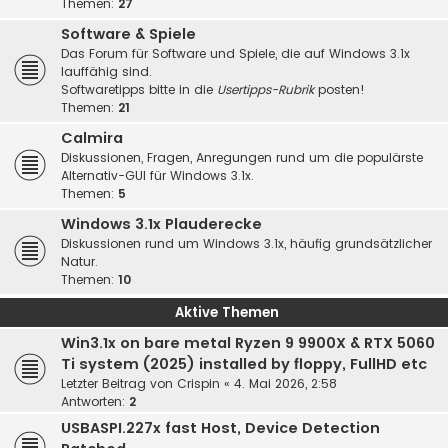
Themen:
27
Software & Spiele
Das Forum für Software und Spiele, die auf Windows 3.1x
lauffähig sind.
Softwaretipps bitte in die
Usertipps-Rubrik
posten!
Themen:
21
Calmira
Diskussionen, Fragen, Anregungen rund um die populärste
Alternativ-GUI für Windows 3.1x.
Themen:
5
Windows 3.1x Plauderecke
Diskussionen rund um Windows 3.1x, häufig grundsätzlicher
Natur.
Themen:
10
Aktive Themen
Win3.1x on bare metal Ryzen 9 9900X & RTX 5060
Ti system (2025) installed by floppy, FullHD etc
Letzter Beitrag von
Crispin
«
4. Mai 2026, 2:58
Antworten:
2
USBASPI.227x fast Host, Device Detection