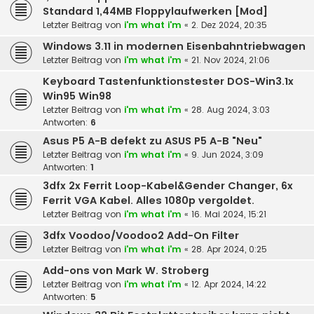
Standard 1,44MB Floppylaufwerken [Mod]
Letzter Beitrag von
i'm what i'm
«
2. Dez 2024, 20:35
Windows 3.11 in modernen Eisenbahntriebwagen
Letzter Beitrag von
i'm what i'm
«
21. Nov 2024, 21:06
Keyboard Tastenfunktionstester DOS-Win3.1x
Win95 Win98
Letzter Beitrag von
i'm what i'm
«
28. Aug 2024, 3:03
Antworten:
6
Asus P5 A-B defekt zu ASUS P5 A-B "Neu"
Letzter Beitrag von
i'm what i'm
«
9. Jun 2024, 3:09
Antworten:
1
3dfx 2x Ferrit Loop-Kabel&Gender Changer, 6x
Ferrit VGA Kabel. Alles 1080p vergoldet.
Letzter Beitrag von
i'm what i'm
«
16. Mai 2024, 15:21
3dfx Voodoo/Voodoo2 Add-On Filter
Letzter Beitrag von
i'm what i'm
«
28. Apr 2024, 0:25
Add-ons von Mark W. Stroberg
Letzter Beitrag von
i'm what i'm
«
12. Apr 2024, 14:22
Antworten:
5