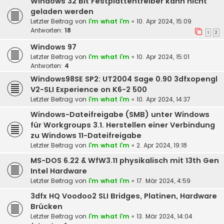
Windows 32 Bit Festplattentreiber kann nicht
geladen werden
Letzter Beitrag von
i'm what i'm
«
10. Apr 2024, 15:09
Antworten:
18
1
2
Windows 97
Letzter Beitrag von
i'm what i'm
«
10. Apr 2024, 15:01
Antworten:
4
Windows98SE SP2: UT2004 Sage 0.90 3dfxopengl
V2-SLI Experience on K6-2 500
Letzter Beitrag von
i'm what i'm
«
10. Apr 2024, 14:37
Windows-Dateifreigabe (SMB) unter Windows
für Workgroups 3.1. Herstellen einer Verbindung
zu Windows 11-Dateifreigabe
Letzter Beitrag von
i'm what i'm
«
2. Apr 2024, 19:18
MS-DOS 6.22 & WfW3.11 physikalisch mit 13th Gen
Intel Hardware
Letzter Beitrag von
i'm what i'm
«
17. Mär 2024, 4:59
3dfx HQ Voodoo2 SLI Bridges, Platinen, Hardware
Brücken
Letzter Beitrag von
i'm what i'm
«
13. Mär 2024, 14:04