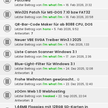
Patched
Letzter Beitrag von
i'm what i'm
«
16. Feb 2026, 21:32
Win32S Patch für MS-DOS 7.10 bzw FAT32
Letzter Beitrag von
i'm what i'm
«
16. Feb 2026, 20:58
QR-Bar-Code Maker für ab 8088 CPU, DOS
Letzter Beitrag von
honx
«
5. Feb 2026, 9:52
Antworten:
7
Neuer VBE SVGA Treiber Win3.1 2025
Letzter Beitrag von
i'm what i'm
«
5. Feb 2026, 1:33
Liste Canon Scanner Windows 3.1
Letzter Beitrag von
i'm what i'm
«
17. Jan 2026, 2:36
Blue-Light-Filter für Windows 3.1
Letzter Beitrag von
i'm what i'm
«
24. Dez 2025, 12:08
Antworten:
2
Frohe Weihnachten gewünscht.. ☺️
Letzter Beitrag von
i'm what i'm
«
23. Dez 2025, 12:40
zOOm Web 1.0 Webhosting
Letzter Beitrag von
freaked
«
22. Sep 2025, 22:04
Antworten:
2
1,44MB Floppies mit 128GB SD-Karten in