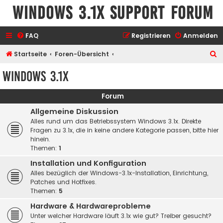
Windows 3.1x Support Forum
FAQ
Registrieren
Anmelden
S
Startseite
Foren-Übersicht
u
Windows 3.1x
c
h
Forum
e
Allgemeine Diskussion
Alles rund um das Betriebssystem Windows 3.1x. Direkte
Fragen zu 3.1x, die in keine andere Kategorie passen, bitte hier
hinein.
Themen:
1
Installation und Konfiguration
Alles bezüglich der Windows-3.1x-Installation, Einrichtung,
Patches und Hotfixes.
Themen:
5
Hardware & Hardwareprobleme
Unter welcher Hardware läuft 3.1x wie gut? Treiber gesucht?