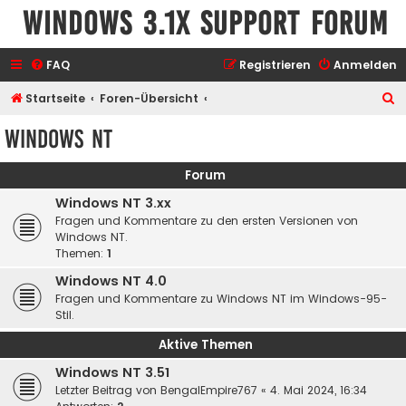
Windows 3.1x Support Forum
FAQ
Registrieren
Anmelden
S
Startseite
Foren-Übersicht
u
Windows NT
c
h
Forum
e
Windows NT 3.xx
Fragen und Kommentare zu den ersten Versionen von
Windows NT.
Themen:
1
Windows NT 4.0
Fragen und Kommentare zu Windows NT im Windows-95-
Stil.
Aktive Themen
Windows NT 3.51
Letzter Beitrag von
BengalEmpire767
«
4. Mai 2024, 16:34