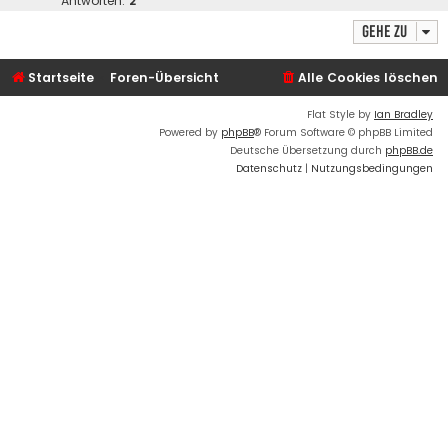
Antworten:
2
Gehe zu
Startseite
Foren-Übersicht
Alle Cookies löschen
Flat Style by
Ian Bradley
Powered by
phpBB
® Forum Software © phpBB Limited
Deutsche Übersetzung durch
phpBB.de
Datenschutz
|
Nutzungsbedingungen