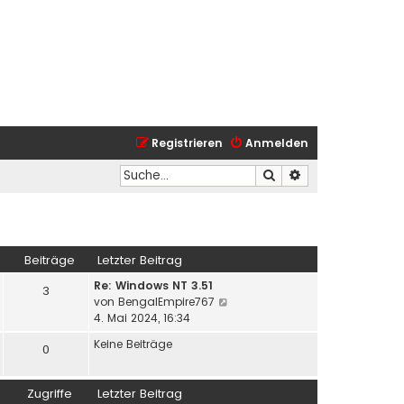
Registrieren
Anmelden
Suche
Erweiterte Suche
Beiträge
Letzter Beitrag
Re: Windows NT 3.51
3
N
von
BengalEmpire767
e
4. Mai 2024, 16:34
u
Keine Beiträge
0
e
s
t
Zugriffe
Letzter Beitrag
e