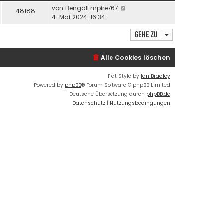
r
von
BengalEmpire767
48188
B
4. Mai 2024, 16:34
e
i
Gehe zu
t
r
Alle Cookies löschen
a
g
Flat Style by
Ian Bradley
Powered by
phpBB
® Forum Software © phpBB Limited
Deutsche Übersetzung durch
phpBB.de
Datenschutz
|
Nutzungsbedingungen