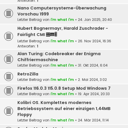
Antworten:
1
Nano Computersysteme-Überwachung
Vorschau 1999
Letzter Beitrag von
i'm what i'm
«
24. Jan 2025, 20:40
Hubert Bognermayr, Harald Zuschrader -
Fairlight CMI 🎛️🎹🎚️
Letzter Beitrag von
i'm what i'm
«
26. Nov 2024, 16:36
Antworten:
1
Alan Turing: Codebreaker der Enigma
Chiffriermaschine
Letzter Beitrag von
i'm what i'm
«
31. Okt 2024, 6:04
RetroZilla
Letzter Beitrag von
i'm what i'm
«
2. Mai 2024, 3:02
Firefox 116.0.3 115.0.8 Setup Mod Windows 7
Letzter Beitrag von
i'm what i'm
«
19. Apr 2024, 20:33
Kolibri OS. Komplettes modernes
Betriebssystem auf einer einzigen 1,44MB
Floppy
Letzter Beitrag von
i'm what i'm
«
24. Mär 2024, 11:14