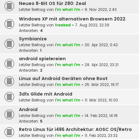
Neues 8-Bit OS für Z80: Zeal
Letzter Beitrag von
i'm what i'm
«
9. Nov 2022, 2:43
Windows XP mit alternativen Browsern 2022.
Letzter Beitrag von
freaked
«
7. Aug 2022, 22:29
Antworten:
4
Symbianize
Letzter Beitrag von
i'm what i'm
«
30. Apr 2022, 0:42
Antworten:
1
android spielereien
Letzter Beitrag von
i'm what i'm
«
29. Apr 2022, 23:21
Antworten:
2
Linux auf Android Geräten ohne Root
Letzter Beitrag von
i'm what i'm
«
25. Mär 2022, 19:17
3dfx Glide mit Android
Letzter Beitrag von
i'm what i'm
«
11. Mär 2022, 10:03
Android
Letzter Beitrag von
i'm what i'm
«
14. Feb 2022, 14:18
Antworten:
5
Retro Linux für i486 Architektur: AOSC OS/Retro
Letzter Beitrag von
i'm what i'm
«
11. Feb 2022, 23:32