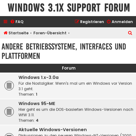
Windows 3.1x Support Forum
FAQ
Registrieren
Anmelden
S
Startseite
Foren-Übersicht
u
Andere Betriebssysteme, Interfaces und
c
Plattformen
h
e
Forum
Windows 1.x-3.0a
Für die Nostalgiker: Wenn's mal um ein Windows vor Version
3.1 geht.
Themen:
1
Windows 95-ME
Hier geht es um die DOS-basierten Windows-Versionen nach
WfW 3.11.
Themen:
4
Aktuelle Windows-Versionen
Diskussionen zu den neueren Windows-NT-Versionen (2000,