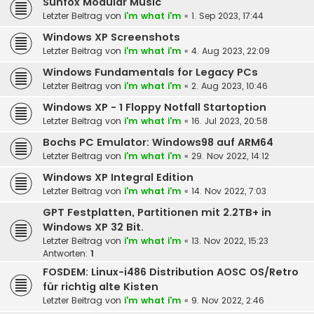
Sunfox Modular Music
Letzter Beitrag von
i'm what i'm
«
1. Sep 2023, 17:44
Windows XP Screenshots
Letzter Beitrag von
i'm what i'm
«
4. Aug 2023, 22:09
Windows Fundamentals for Legacy PCs
Letzter Beitrag von
i'm what i'm
«
2. Aug 2023, 10:46
Windows XP - 1 Floppy Notfall Startoption
Letzter Beitrag von
i'm what i'm
«
16. Jul 2023, 20:58
Bochs PC Emulator: Windows98 auf ARM64
Letzter Beitrag von
i'm what i'm
«
29. Nov 2022, 14:12
Windows XP Integral Edition
Letzter Beitrag von
i'm what i'm
«
14. Nov 2022, 7:03
GPT Festplatten, Partitionen mit 2.2TB+ in
Windows XP 32 Bit.
Letzter Beitrag von
i'm what i'm
«
13. Nov 2022, 15:23
Antworten:
1
FOSDEM: Linux-i486 Distribution AOSC OS/Retro
für richtig alte Kisten
Letzter Beitrag von
i'm what i'm
«
9. Nov 2022, 2:46