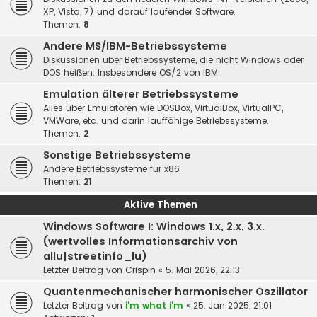
XP, Vista, 7) und darauf laufender Software.
Themen:
8
Andere MS/IBM-Betriebssysteme
Diskussionen über Betriebssysteme, die nicht Windows oder
DOS heißen. Insbesondere OS/2 von IBM.
Emulation älterer Betriebssysteme
Alles über Emulatoren wie DOSBox, VirtualBox, VirtualPC,
VMWare, etc. und darin lauffähige Betriebssysteme.
Themen:
2
Sonstige Betriebssysteme
Andere Betriebssysteme für x86
Themen:
21
Aktive Themen
Windows Software I: Windows 1.x, 2.x, 3.x.
(wertvolles Informationsarchiv von
allu|streetinfo_lu)
Letzter Beitrag von
Crispin
«
5. Mai 2026, 22:13
Quantenmechanischer harmonischer Oszillator
Letzter Beitrag von
i'm what i'm
«
25. Jan 2025, 21:01