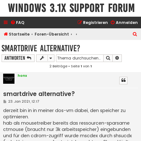
Windows 3.1x Support Forum
FAQ
Registrieren
Anmelden
S
Startseite
Foren-Übersicht
u
smartdrive alternative?
c
Suche
Erweiterte
Antworten
h
2 Beiträge • Seite
1
von
1
e
honx
smartdrive alternative?
B
23. Jan 2021, 12:17
e
i
derzeit bin in in meiner dos-vm dabei, den speicher zu
t
optimieren.
r
a
hab als mousetreiber bereits das ressourcen-sparsame
g
ctmouse (braucht nur 3k arbeitsspeicher) eingebunden
und für den cdrom-zugriff wurde mscdex durch shsucdx