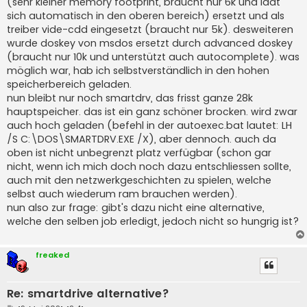
(sehr kleiner memory footprint, braucht nur 6k und lädt
sich automatisch in den oberen bereich) ersetzt und als
treiber vide-cdd eingesetzt (braucht nur 5k). desweiteren
wurde doskey von msdos ersetzt durch advanced doskey
(braucht nur 10k und unterstützt auch autocomplete). was
möglich war, hab ich selbstverständlich in den hohen
speicherbereich geladen.
nun bleibt nur noch smartdrv, das frisst ganze 28k
hauptspeicher. das ist ein ganz schöner brocken. wird zwar
auch hoch geladen (befehl in der autoexec.bat lautet: LH
/S C:\DOS\SMARTDRV.EXE /X), aber dennoch. auch da
oben ist nicht unbegrenzt platz verfügbar (schon gar
nicht, wenn ich mich doch noch dazu entschliessen sollte,
auch mit den netzwerkgeschichten zu spielen, welche
selbst auch wiederum ram brauchen werden).
nun also zur frage: gibt's dazu nicht eine alternative,
welche den selben job erledigt, jedoch nicht so hungrig ist?
freaked
Re: smartdrive alternative?