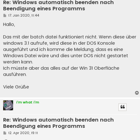
Re: Windows automatisch beenden nach
Beendigung eines Programms
B
17. Jan 2020, 11:44
e
i
Hallo,
t
r
a
Das mit der batch datei funktioniert nicht. Wenn diese über
g
windows 3.1 aufrufe, wird diese in der DOS Konsole
ausgeführt und ich komme die Meldung, dass es eine
Windows Datei wäre und dies unter DOS nicht gestartet
werden kann.
Ich müsste aber das alles auf der Win 31 Oberfläche
ausführen.
Viele Grüße
i'm what i'm
Re: Windows automatisch beenden nach
Beendigung eines Programms
B
12. Apr 2020, 19:11
e