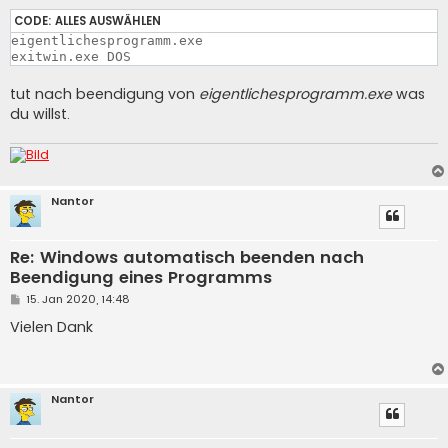
CODE:
ALLES AUSWÄHLEN
eigentlichesprogramm.exe

exitwin.exe DOS
tut nach beendigung von
eigentlichesprogramm.exe
was
du willst.
Nantor
Re: Windows automatisch beenden nach
Beendigung eines Programms
B
15. Jan 2020, 14:48
e
i
Vielen Dank
t
r
a
g
Nantor