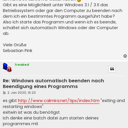
g
Gibt es eine Möglichkeit unter Windows 3.1 / 3.11 das
Betriebssystem oder gar den Computer zu beenden nach
dem ich ein bestimmtes Programm ausgeführt habe?
Also ich starte das Programm und wenn ich es beende,
schaltet sich automatisch Windows oder der Computer
ab.
Viele Grüße
Sebastian Pink
freaked
Re: Windows automatisch beenden nach
Beendigung eines Programms
B
2. Jan 2020, 15:23
e
i
es gibt
http://www.calmira.net/tips/index.htm
"exiting and
t
restarting windows".
r
a
exitwin ist was du benötigst.
g
ich denke eine batch datei zum starten deines
programmes mit