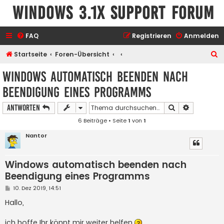
Windows 3.1x Support Forum
FAQ
Registrieren
Anmelden
S
Startseite
Foren-Übersicht
u
Windows automatisch beenden nach
c
Beendigung eines Programms
h
e
Suche
Erweiterte
Antworten
6 Beiträge • Seite
1
von
1
Nantor
Windows automatisch beenden nach
Beendigung eines Programms
B
10. Dez 2019, 14:51
e
i
Hallo,
t
r
a
ich hoffe Ihr könnt mir weiter helfen