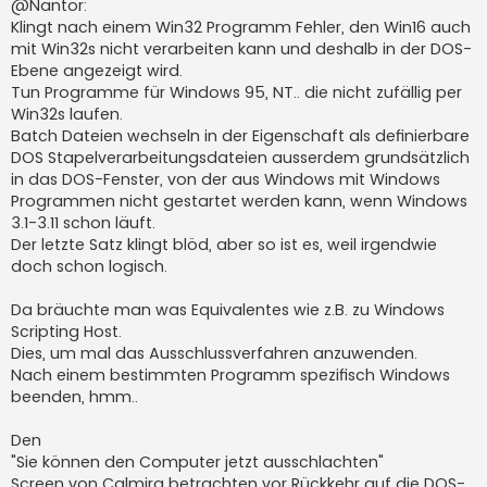
i
@Nantor:
t
Klingt nach einem Win32 Programm Fehler, den Win16 auch
r
a
mit Win32s nicht verarbeiten kann und deshalb in der DOS-
g
Ebene angezeigt wird.
Tun Programme für Windows 95, NT.. die nicht zufällig per
Win32s laufen.
Batch Dateien wechseln in der Eigenschaft als definierbare
DOS Stapelverarbeitungsdateien ausserdem grundsätzlich
in das DOS-Fenster, von der aus Windows mit Windows
Programmen nicht gestartet werden kann, wenn Windows
3.1-3.11 schon läuft.
Der letzte Satz klingt blöd, aber so ist es, weil irgendwie
doch schon logisch.
Da bräuchte man was Equivalentes wie z.B. zu Windows
Scripting Host.
Dies, um mal das Ausschlussverfahren anzuwenden.
Nach einem bestimmten Programm spezifisch Windows
beenden, hmm..
Den
"Sie können den Computer jetzt ausschlachten"
Screen von Calmira betrachten vor Rückkehr auf die DOS-