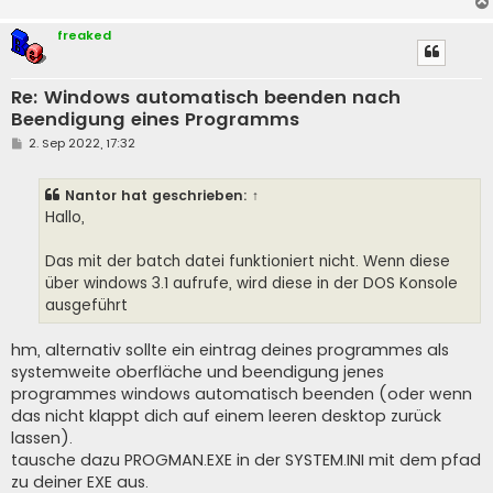
freaked
Re: Windows automatisch beenden nach
Beendigung eines Programms
B
2. Sep 2022, 17:32
e
i
t
Nantor
hat geschrieben:
↑
r
a
Hallo,
g
Das mit der batch datei funktioniert nicht. Wenn diese
über windows 3.1 aufrufe, wird diese in der DOS Konsole
ausgeführt
hm, alternativ sollte ein eintrag deines programmes als
systemweite oberfläche und beendigung jenes
programmes windows automatisch beenden (oder wenn
das nicht klappt dich auf einem leeren desktop zurück
lassen).
tausche dazu PROGMAN.EXE in der SYSTEM.INI mit dem pfad
zu deiner EXE aus.