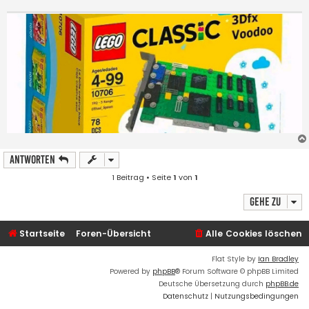
Antworten
1 Beitrag • Seite
1
von
1
Gehe zu
Startseite
Foren-Übersicht
Alle Cookies löschen
Flat Style by
Ian Bradley
Powered by
phpBB
® Forum Software © phpBB Limited
Deutsche Übersetzung durch
phpBB.de
Datenschutz
|
Nutzungsbedingungen