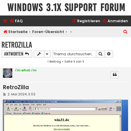
Windows 3.1x Support Forum
FAQ
Registrieren
Anmelden
S
Startseite
Foren-Übersicht
u
RetroZilla
c
Suche
Erweiterte
Antworten
h
1 Beitrag • Seite
1
von
1
e
i'm what i'm
RetroZilla
B
2. Mai 2024, 3:02
e
i
t
r
a
g